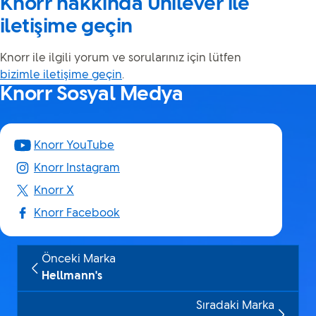
Knorr hakkında Unilever ile
iletişime geçin
Knorr ile ilgili yorum ve sorularınız için lütfen
bizimle iletişime geçin
.
Knorr Sosyal Medya
Knorr YouTube
Knorr Instagram
Knorr X
Knorr Facebook
Önceki Marka
Hellmann's
Sıradaki Marka