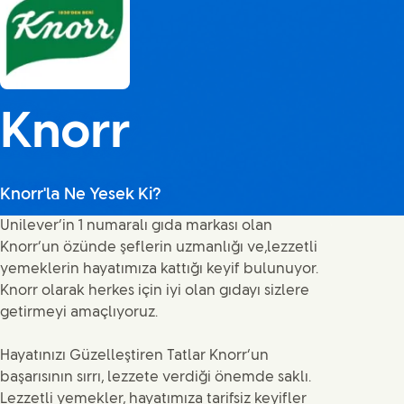
Knorr
Knorr'la Ne Yesek Ki?
Unilever’in 1 numaralı gıda markası olan
Knorr’un özünde şeflerin uzmanlığı ve,lezzetli
yemeklerin hayatımıza kattığı keyif bulunuyor.
Knorr olarak herkes için iyi olan gıdayı sizlere
getirmeyi amaçlıyoruz.
Hayatınızı Güzelleştiren Tatlar Knorr’un
başarısının sırrı, lezzete verdiği önemde saklı.
Lezzetli yemekler, hayatımıza tarifsiz keyifler