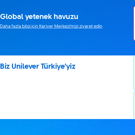
Global yetenek havuzu
Daha fazla bilgi için Kariyer Merkezi’mizi ziyaret edin
Biz Unilever Türkiye’yiz