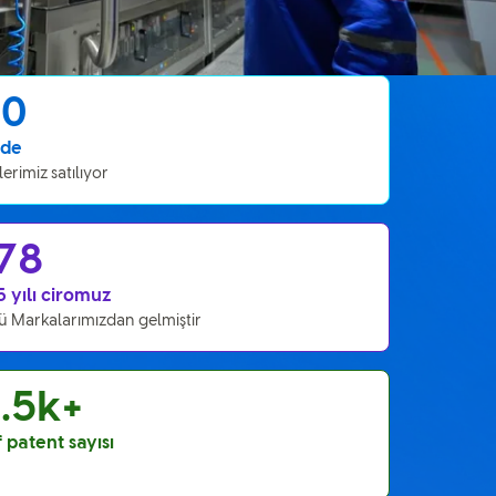
90
ede
erimiz satılıyor
78
 yılı ciromuz
ü Markalarımızdan gelmiştir
6.5k+
f patent sayısı