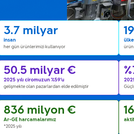
3.7 milyar
1
insan
ülk
her gün ürünlerimizi kullanıyor
ürünl
50.5 milyar €
%
2025 yılı ciromuzun %59’u
2025
gelişmekte olan pazarlardan elde edilmiştir
Güçl
836 milyon €
1
Ar-GE harcamalarımız
akti
*2025 yılı