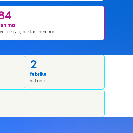
84
şanımız
ever’de çalışmaktan memnun
2
fabrika
yatırımı