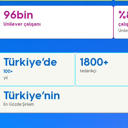
96bin
%
Unilever çalışanı
çalı
Unil
Türkiye’de
1800+
100+
tedarikçi
yıl
Türkiye’nin
En Gözde Şirketi