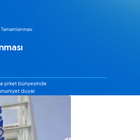
in Tamamlanması
anması
na şirket bünyesinde
mnuniyet duyar.