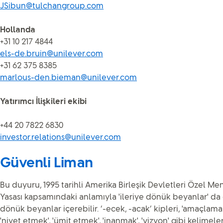
JSibun@tulchangroup.com
Hollanda
+31 10 217 4844
els-de.bruin@unilever.com
+31 62 375 8385
marlous-den.bieman@unilever.com
Yatırımcı İlişkileri ekibi
+44 20 7822 6830
investor.relations@unilever.com
Güvenli Liman
Bu duyuru, 1995 tarihli Amerika Birleşik Devletleri Özel Me
Yasası kapsamındaki anlamıyla 'ileriye dönük beyanlar' da 
dönük beyanlar içerebilir. ‘-ecek, -acak’ kipleri, 'amaçlama
'niyet etmek', 'ümit etmek', 'inanmak', 'vizyon' gibi kelime