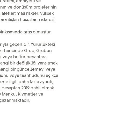
 üretimi; emniyetli ve
arının ve dönüşüm projelerinin
afetler; mali riskler; yüksek
ra ilişkin hususların idaresi.
ir kısmında artış olmuştur.
rıyla geçerlidir. Yürürlükteki
ar haricinde Grup, Grubun
iği veya bu tür beyanlara
angi bir değişikliği yansıtmak
hangi bir güncellemeyi veya
üğünü veya taahhüdünü açıkça
le ilgili daha fazla ayrıntı,
e Hesapları 2019 dahil olmak
D Menkul Kıymetler ve
çıklanmaktadır.