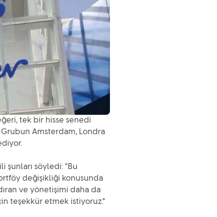
eğeri, tek bir hisse senedi
en, Grubun Amsterdam, Londra
diyor.
i şunları söyledi: “Bu
portföy değişikliği konusunda
ldıran ve yönetişimi daha da
çin teşekkür etmek istiyoruz."