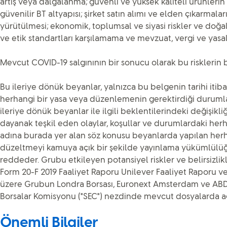
artış veya dalgalanma; güvenli ve yüksek kaliteli ürünlerin
güvenilir BT altyapısı; şirket satın alımı ve elden çıkarmal
yürütülmesi; ekonomik, toplumsal ve siyasi riskler ve doğal 
ve etik standartları karşılamama ve mevzuat, vergi ve yasala
Mevcut COVID-19 salgınının bir sonucu olarak bu risklerin b
Bu ileriye dönük beyanlar, yalnızca bu belgenin tarihi itiba
herhangi bir yasa veya düzenlemenin gerektirdiği duruml
ileriye dönük beyanlar ile ilgili beklentilerindeki değişikl
dayanak teşkil eden olaylar, koşullar ve durumlardaki herh
adına burada yer alan söz konusu beyanlarda yapılan her
düzeltmeyi kamuya açık bir şekilde yayınlama yükümlül
reddeder. Grubu etkileyen potansiyel riskler ve belirsizlikler
Form 20-F 2019 Faaliyet Raporu Unilever Faaliyet Raporu v
üzere Grubun Londra Borsası, Euronext Amsterdam ve AB
Borsalar Komisyonu ("SEC") nezdinde mevcut dosyalarda a
Önemli Bilgiler