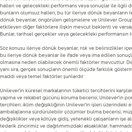
halleri ve gelecekteki performans veya sonuçlar ile ilgili d
bunların olumsuz halleri, bu tür ileriye dönük beyanların te
dönük beyanlar, öngörülen gelişmelere ve Unilever Group’
etkileyen diğer faktörlere ilişkin mevcut beklenti ve vars
Bunlar, tarihsel gerçekler veya gelecekteki performansın t
Söz konusu ileriye dönük beyanlar, risk ve belirsizlikler iç
bu ileriye dönük beyanlar ile ifade veya ima edilen sonuçla
olmasına neden olabilecek önemli faktörler mevcuttur. Diğer
yanı sıra, gerçek sonuçların önemli ölçüde farklılık göst
maddi veya temel faktörler şunlardır:
Unilever'in küresel markalarının tüketici tercihlerini karşıl
yapma ve rekabet gücünü koruma becerisi; Unilever'in por
tercihleri; iklim değişikliğinin Unilever'in işleri üzerindeki et
ambalajlarına sürdürülebilir çözümler bulma becerisi; müşt
değişiklikler veya kötüye gidiş; yetenekli çalışanların işe a
tedarik zincirimiz ve dağıtımımızdaki aksaklıklar; hammad