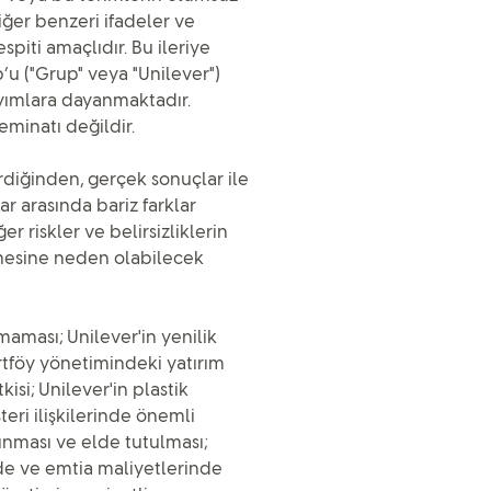
iğer benzeri ifadeler ve
spiti amaçlıdır. Bu ileriye
u ("Grup" veya "Unilever")
ayımlara dayanmaktadır.
eminatı değildir.
erdiğinden, gerçek sonuçlar ile
r arasında bariz farklar
 riskler ve belirsizliklerin
ermesine neden olabilecek
amaması; Unilever'in yenilik
tföy yönetimindeki yatırım
kisi; Unilever'in plastik
eri ilişkilerinde önemli
lınması ve elde tutulması;
de ve emtia maliyetlerinde