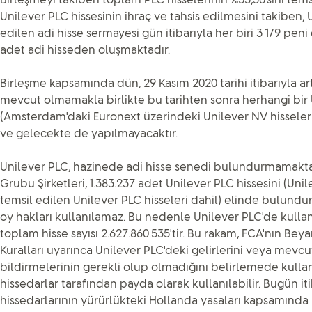
Birleşmeyi takiben toplam PLC hisselerinin %55,56'sını temsi
Unilever PLC hissesinin ihraç ve tahsis edilmesini takiben,
edilen adi hisse sermayesi gün itibarıyla her biri 3 1/9 pen
adet adi hisseden oluşmaktadır.
Birleşme kapsamında dün, 29 Kasım 2020 tarihi itibarıyla art
mevcut olmamakla birlikte bu tarihten sonra herhangi bir
(Amsterdam'daki Euronext üzerindeki Unilever NV hisseleri 
ve gelecekte de yapılmayacaktır.
Unilever PLC, hazinede adi hisse senedi bulundurmamaktad
Grubu Şirketleri, 1.383.237 adet Unilever PLC hissesini (Uni
temsil edilen Unilever PLC hisseleri dahil) elinde bulundurm
oy hakları kullanılamaz. Bu nedenle Unilever PLC'de kullan
toplam hisse sayısı 2.627.860.535'tir. Bu rakam, FCA'nın Beya
Kuralları uyarınca Unilever PLC'deki gelirlerini veya mevcut
bildirmelerinin gerekli olup olmadığını belirlemede kulla
hissedarlar tarafından payda olarak kullanılabilir. Bugün it
hissedarlarının yürürlükteki Hollanda yasaları kapsamında 