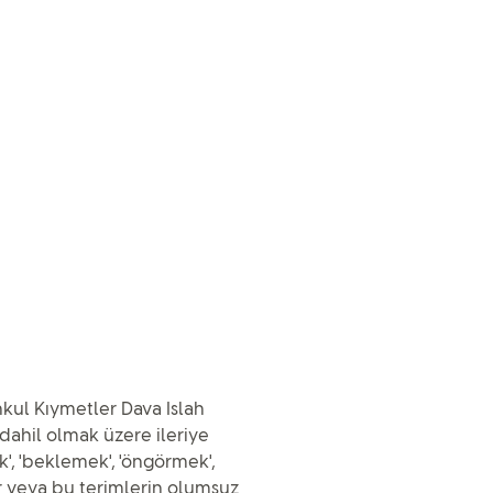
nkul Kıymetler Dava Islah
dahil olmak üzere ileriye
k', 'beklemek', 'öngörmek',
ler veya bu terimlerin olumsuz