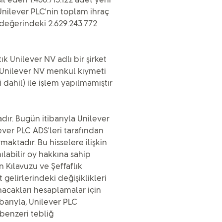
l eden 1.460.713.122 adet yeni
 Unilever PLC'nin toplam ihraç
i değerindeki 2.629.243.772
ık Unilever NV adlı bir şirket
 Unilever NV menkul kıymeti
dahil) ile işlem yapılmamıştır
ır. Bugün itibarıyla Unilever
lever PLC ADS'leri tarafından
aktadır. Bu hisselere ilişkin
ılabilir oy hakkına sahip
n Kılavuzu ve Şeffaflık
 gelirlerindeki değişiklikleri
nacakları hesaplamalar için
ibarıyla, Unilever PLC
benzeri tebliğ