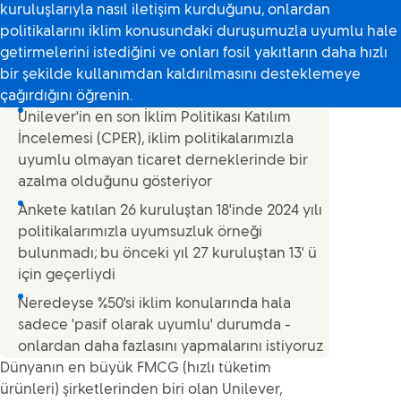
kuruluşlarıyla nasıl iletişim kurduğunu, onlardan
politikalarını iklim konusundaki duruşumuzla uyumlu hale
getirmelerini istediğini ve onları fosil yakıtların daha hızlı
bir şekilde kullanımdan kaldırılmasını desteklemeye
çağırdığını öğrenin.
Unilever'in en son İklim Politikası Katılım
İncelemesi (CPER), iklim politikalarımızla
uyumlu olmayan ticaret derneklerinde bir
azalma olduğunu gösteriyor
Ankete katılan 26 kuruluştan 18'inde 2024 yılı
politikalarımızla uyumsuzluk örneği
bulunmadı; bu önceki yıl 27 kuruluştan 13' ü
için geçerliydi
Neredeyse %50'si iklim konularında hala
sadece 'pasif olarak uyumlu' durumda -
onlardan daha fazlasını yapmalarını istiyoruz
Dünyanın en büyük FMCG (hızlı tüketim
ürünleri) şirketlerinden biri olan Unilever,