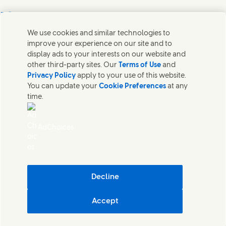
Bize Ulaşın
We use cookies and similar technologies to
Unilever ve uzman ekipler ile temas kurun veya dünyanın
improve your experience on our site and to
dört bir yanında iletişim kurulacak kişileri bulun.
display ads to your interests on our website and
other third-party sites. Our
Terms of Use
and
Privacy Policy
apply to your use of this website.
Bize Ulaşın
You can update your
Cookie Preferences
at any
time.
Bize Ulaşın
Çerezler Hakkında Bildirim
Gizlilik Bildirimi
AdChoices
Site Haritası
Kişisel Verilerin İşlenmesi ve Korunmasına İlişkin Aydınlatma Metni
Kullanım Koşulları
Erişilebilirlik
Bilgi Toplumu Hizmetleri
Decline
Dijital Sürdürülebilirlik
Accept
Unilever Türkiye
Tanımlama Bilgisi Ayarları
© Unilever 2026