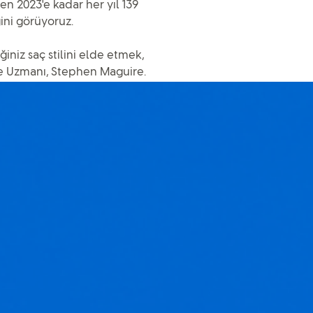
en 2023'e kadar her yıl 139
ğini görüyoruz.
iniz saç stilini elde etmek,
Ge Uzmanı, Stephen Maguire.