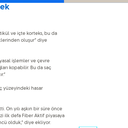
mek
tikül ve içte korteks, bu da
klerinden oluşur” diye
imyasal işlemler ve çevre
ları kopabilir. Bu da saç
r.”
aç yüzeyindeki hasar
ti. On yılı aşkın bir süre önce
 ilk defa Fiber Aktif piyasaya
cü olduk,” diye ekliyor.