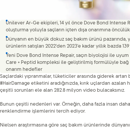
Unilever Ar-Ge ekipleri, 14 yıl önce Dove Bond Intense 
oluşturma yoluyla saçların içten dışa onarımına öncülük 
Dünyanın en büyük dokuz saç bakım ürünü pazarında, 
ürünlerin satışları 2022’den 2023’e kadar yıllık bazda 139
Yeni Dove Bond Intense Repair, saçın biyolojisi ile uyum
Care + Peptid kompleksi ile geliştirilmiş formülüyle ba
onarım hedefler
Saçlardaki yıpranmalar, tüketiciler arasında giderek artan b
#HairDamage etiketini aradığınızda, kırık uçlardan azalan 
çeşitli sorunları ele alan 282.8 milyon video bulacaksınız.
Bunun çeşitli nedenleri var. Örneğin, daha fazla insan daha 
renklendirme işlemlerini tercih ediyor.
Nielsen araştırmasına göre saç bakım ürünlerinde dünyan