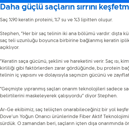
Daha güçlü saçların sırrını keşfet
Saç %90 keratin proteini, %7 su ve %3 lipitten oluşur.
Stephen, “Her bir saç telinin iki ana bölümü vardır: dışta kü
saç teli uzunluğu boyunca birbirine bağlanmış keratin ipli
açıklıyor.
“Keratin saça gücünü, şeklini ve hareketini verir. Saç ısı, k
kirliliği gibi faktörlerden zarar gördüğünde, bu protein bağ
telinin iç yapısını ve dolayısıyla saçınızın gücünü ve zayıflatı
“Geçmişte yıpranmış saçları onarım teknolojileri sadece s
belirtilerini maskeleyerek çalışıyordu” diyor Stephen.
Ar-Ge ekibimiz, saç teliiçten onarabileceğiniz bir yol keşfet
Dove’un Yoğun Onarıcı ürünlerinde Fiber Aktif Teknolojimizi
sürdük. O zamandan beri, saçların içten dışa onarımında ön