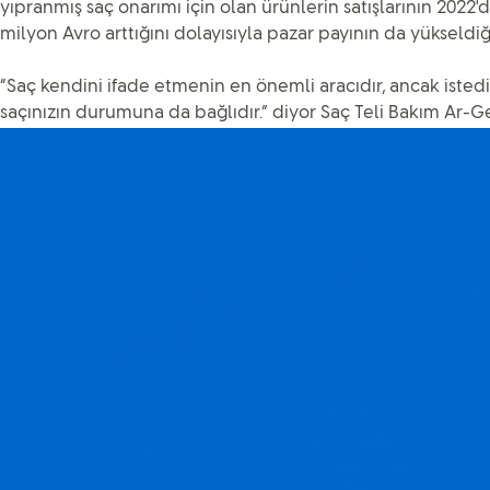
yıpranmış saç onarımı için olan ürünlerin satışlarının 2022'd
milyon Avro arttığını dolayısıyla pazar payının da yükseldi
“Saç kendini ifade etmenin en önemli aracıdır, ancak istediğ
saçınızın durumuna da bağlıdır.” diyor Saç Teli Bakım Ar-