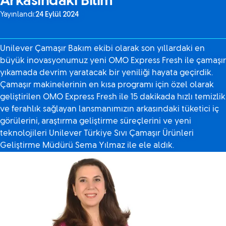
Arkasındaki Bilim
Yayınlandı:
24 Eylül 2024
Unilever Çamaşır Bakım ekibi olarak son yıllardaki en
büyük inovasyonumuz yeni OMO Express Fresh ile çamaşır
yıkamada devrim yaratacak bir yeniliği hayata geçirdik.
Çamaşır makinelerinin en kısa programı için özel olarak
geliştirilen OMO Express Fresh ile 15 dakikada hızlı temizlik
ve ferahlık sağlayan lansmanımızın arkasındaki tüketici iç
görülerini, araştırma geliştirme süreçlerini ve yeni
teknolojileri Unilever Türkiye Sıvı Çamaşır Ürünleri
Geliştirme Müdürü Sema Yılmaz ile ele aldık.