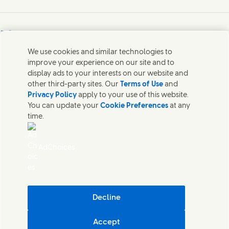
Connect with us on Facebook
Connect with us on X
Connect with us on LinkedIn
Connect with us on Instagram
Bize Ulaşın
We use cookies and similar technologies to
Unilever ve uzman ekipler ile temas kurun veya dünyanın
improve your experience on our site and to
dört bir yanında iletişim kurulacak kişileri bulun.
display ads to your interests on our website and
other third-party sites. Our
Terms of Use
and
Privacy Policy
apply to your use of this website.
Bize Ulaşın
You can update your
Cookie Preferences
at any
time.
Bize Ulaşın
Çerezler Hakkında Bildirim
Gizlilik Bildirimi
AdChoices
Site Haritası
Kişisel Verilerin İşlenmesi ve Korunmasına İlişkin Aydınlatma Metni
Kullanım Koşulları
Erişilebilirlik
Bilgi Toplumu Hizmetleri
Decline
Dijital Sürdürülebilirlik
Accept
Unilever Türkiye