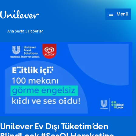
Geç içerik
Menü
Ana Sayfa
Haberler
Unilever Ev Dışı Tüketim’den