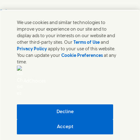
Bize Ulaşın
We use cookies and similar technologies to
Unilever ve uzman ekipler ile temas kurun veya dünyanın
improve your experience on our site and to
dört bir yanında iletişim kurulacak kişileri bulun.
display ads to your interests on our website and
other third-party sites. Our
Terms of Use
and
Privacy Policy
apply to your use of this website.
Bize Ulaşın
You can update your
Cookie Preferences
at any
time.
Bize Ulaşın
Çerezler Hakkında Bildirim
Gizlilik Bildirimi
AdChoices
Site Haritası
Kişisel Verilerin İşlenmesi ve Korunmasına İlişkin Aydınlatma Metni
Kullanım Koşulları
Erişilebilirlik
Bilgi Toplumu Hizmetleri
Decline
Dijital Sürdürülebilirlik
Accept
Unilever Türkiye