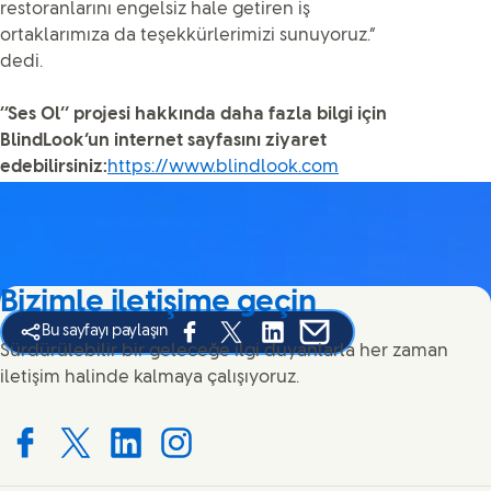
restoranlarını engelsiz hale getiren iş
ortaklarımıza da teşekkürlerimizi sunuyoruz.”
dedi.
‘‘Ses Ol’’ projesi hakkında daha fazla bilgi için
BlindLook’un internet sayfasını ziyaret
edebilirsiniz:
https://www.blindlook.com
Bizimle iletişime geçin
Bu sayfayı paylaşın
Share this page on Facebook
Share this page on X
Share this page on Linked In
Share this page on E-ma
Sürdürülebilir bir geleceğe ilgi duyanlarla her zaman
iletişim halinde kalmaya çalışıyoruz.
Connect with us on Facebook
Connect with us on X
Connect with us on LinkedIn
Connect with us on Instagram