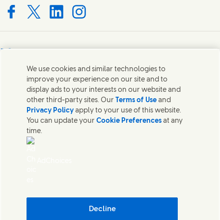
Connect with us on Facebook
Connect with us on X
Connect with us on LinkedIn
Connect with us on Instagram
Bize Ulaşın
We use cookies and similar technologies to
Unilever ve uzman ekipler ile temas kurun veya dünyanın
improve your experience on our site and to
dört bir yanında iletişim kurulacak kişileri bulun.
display ads to your interests on our website and
other third-party sites. Our
Terms of Use
and
Privacy Policy
apply to your use of this website.
Bize Ulaşın
You can update your
Cookie Preferences
at any
time.
Bize Ulaşın
Çerezler Hakkında Bildirim
Gizlilik Bildirimi
AdChoices
Site Haritası
Kişisel Verilerin İşlenmesi ve Korunmasına İlişkin Aydınlatma Metni
Kullanım Koşulları
Erişilebilirlik
Bilgi Toplumu Hizmetleri
Decline
Dijital Sürdürülebilirlik