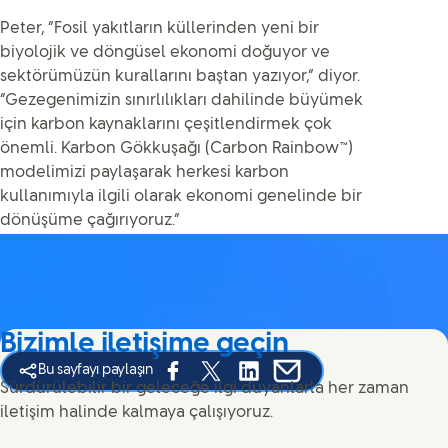
Peter, “Fosil yakıtların küllerinden yeni bir
biyolojik ve döngüsel ekonomi doğuyor ve
sektörümüzün kurallarını baştan yazıyor,” diyor.
“Gezegenimizin sınırlılıkları dahilinde büyümek
için karbon kaynaklarını çeşitlendirmek çok
önemli. Karbon Gökkuşağı (Carbon Rainbow™)
modelimizi paylaşarak herkesi karbon
kullanımıyla ilgili olarak ekonomi genelinde bir
dönüşüme çağırıyoruz.”
Bizimle iletişime geçin
Bu sayfayı paylaşın
Share this page on Facebook
Share this page on X
Share this page on Linked In
Share this page on E-ma
Sürdürülebilir bir geleceğe ilgi duyanlarla her zaman
iletişim halinde kalmaya çalışıyoruz.